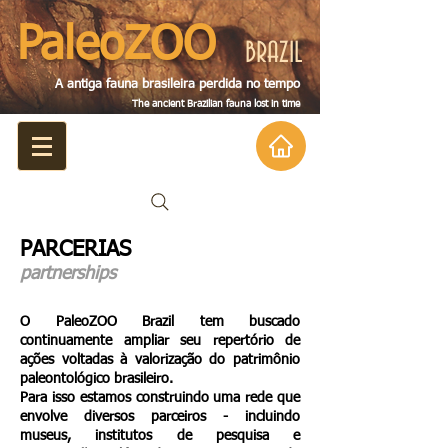
PaleoZOO
BRAZIL
A antiga fauna brasileira perdida no tempo
The ancient Brazilian fauna lost in tim
e
PARCERIAS
partnerships
O PaleoZOO Brazil tem buscado
continuamente ampliar seu repertório de
ações voltadas à valorização do patrimônio
paleontológico brasileiro.
Para isso estamos construindo uma rede que
envolve diversos parceiros
- incluindo
museus,
institutos de pesquisa e