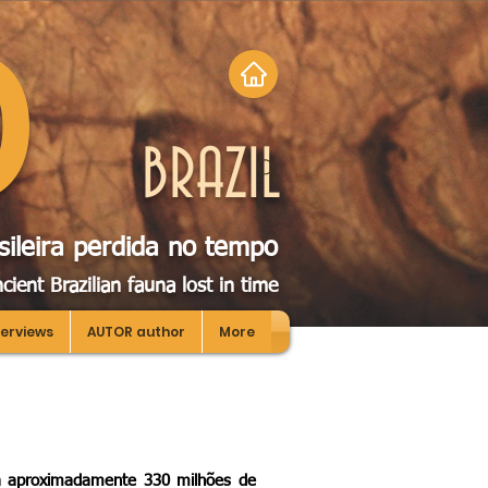
O
BRAZIL
sileira perdida no tempo
cient Brazilian fauna lost in tim
e
terviews
AUTOR author
More
há aproximadamente 330 milhões de