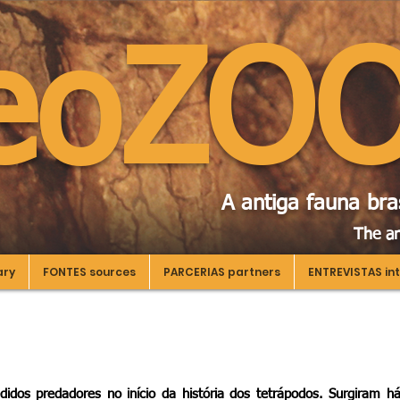
leoZO
A antiga fauna bra
The an
ary
FONTES sources
PARCERIAS partners
ENTREVISTAS in
idos predadores no início da história dos tetrápodos. Surgiram 