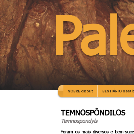
Pa
SOBRE about
BESTIÁRIO besti
TEMNOSPÔNDILOS
Temnospondyls
Foram os mais diversos e bem-suced