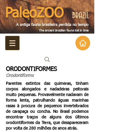
PaleoZOO
BRAZIL
A antiga fauna brasileira perdida no tempo
The ancient Brazilian fauna lost in tim
e
ORODONTIFORMES
Orodontiforms
Parentes extintos das quimeras, tinham
corpos alongados e nadadeiras peitorais
muito pequenas. Provavelmente nadavam de
forma lenta, patrulhando águas marinhas
rasas à procura de pequenos invertebrados
de carapaça ou concha. No Brasil podemos
encontrar traços de alguns dos últimos
orodontiformes da Terra, que desapareceram
por volta de 280 milhões de anos atrás.