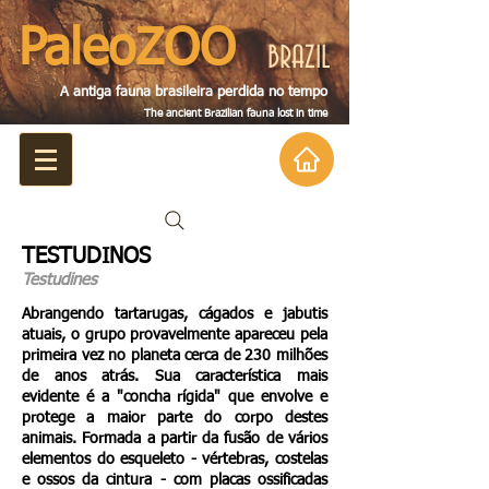
PaleoZOO
BRAZIL
A antiga fauna brasileira perdida no tempo
The ancient Brazilian fauna lost in tim
e
TESTUDINOS
Testudines
Abrangendo tartarugas, cágados e jabutis
atuais, o grupo provavelmente apareceu pela
primeira vez no planeta cerca de 230 milhões
de anos atrás. Sua característica mais
evidente é a "concha rígida" que envolve e
protege a maior parte do corpo destes
animais. Formada a partir da fusão de vários
elementos do esqueleto - vértebras, costelas
e ossos da cintura - com placas ossificadas